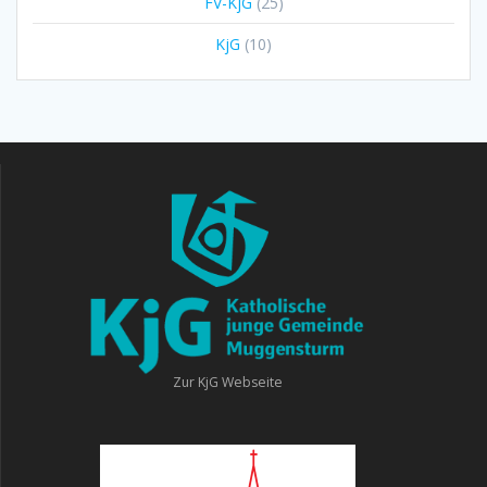
FV-KjG
(25)
KjG
(10)
Zur KjG Webseite