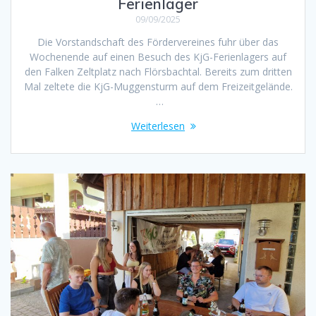
Ferienlager
09/09/2025
Die Vorstandschaft des Fördervereines fuhr über das
Wochenende auf einen Besuch des KjG-Ferienlagers auf
den Falken Zeltplatz nach Flörsbachtal. Bereits zum dritten
Mal zeltete die KjG-Muggensturm auf dem Freizeitgelände.
…
Weiterlesen