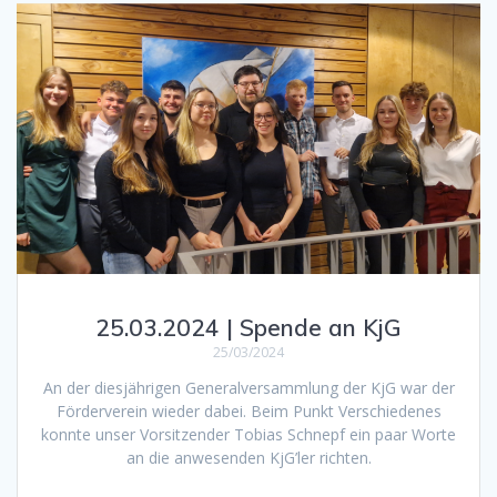
25.03.2024 | Spende an KjG
25/03/2024
An der diesjährigen Generalversammlung der KjG war der
Förderverein wieder dabei. Beim Punkt Verschiedenes
konnte unser Vorsitzender Tobias Schnepf ein paar Worte
an die anwesenden KjG’ler richten.