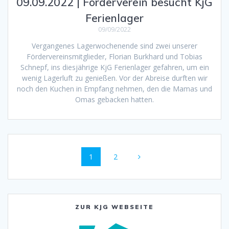
09.09.2022 | Förderverein besucht KjG
Ferienlager
09/09/2022
Vergangenes Lagerwochenende sind zwei unserer
Fördervereinsmitglieder, Florian Burkhard und Tobias
Schnepf, ins diesjährige KjG Ferienlager gefahren, um ein
wenig Lagerluft zu genießen. Vor der Abreise durften wir
noch den Kuchen in Empfang nehmen, den die Mamas und
Omas gebacken hatten.
Beitragsnavigation
Seite
Seite
1
2
ZUR KJG WEBSEITE