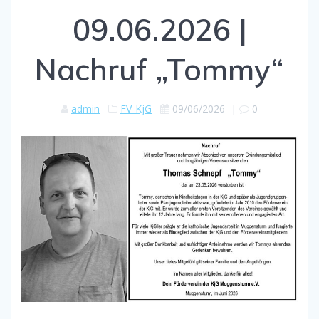
09.06.2026 |
Nachruf „Tommy“
admin
FV-KjG
09/06/2026
|
0