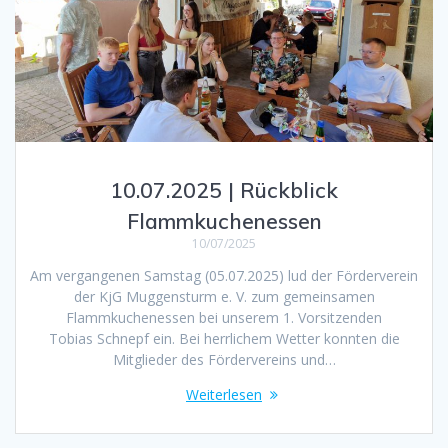
10.07.2025 | Rückblick
Flammkuchenessen
10/07/2025
Am vergangenen Samstag (05.07.2025) lud der Förderverein
der KjG Muggensturm e. V. zum gemeinsamen
Flammkuchenessen bei unserem 1. Vorsitzenden
Tobias Schnepf ein. Bei herrlichem Wetter konnten die
Mitglieder des Fördervereins und…
Weiterlesen