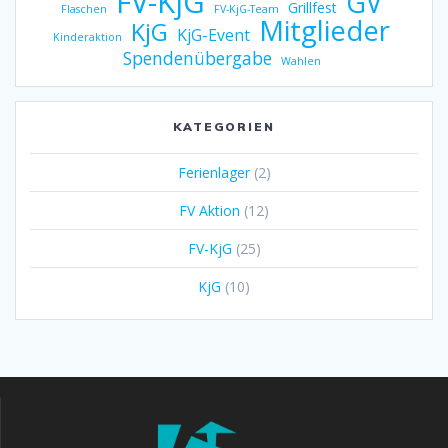
FV-KjG
GV
Grillfest
Flaschen
FV-KjG-Team
Mitglieder
KjG
KjG-Event
Kinderaktion
Spendenübergabe
Wahlen
KATEGORIEN
Ferienlager
(2)
FV Aktion
(12)
FV-KjG
(25)
KjG
(10)