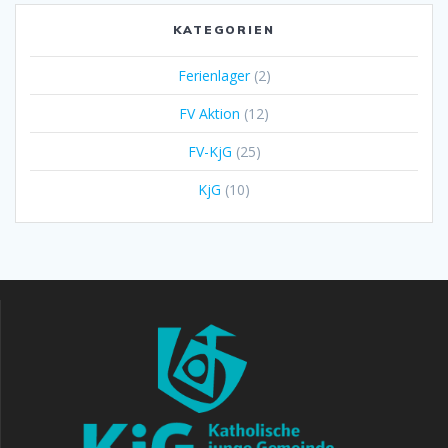
KATEGORIEN
Ferienlager
(2)
FV Aktion
(12)
FV-KjG
(25)
KjG
(10)