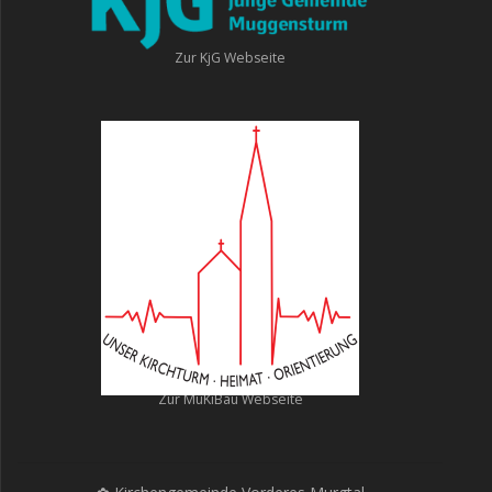
Zur KjG Webseite
Zur MuKiBau Webseite