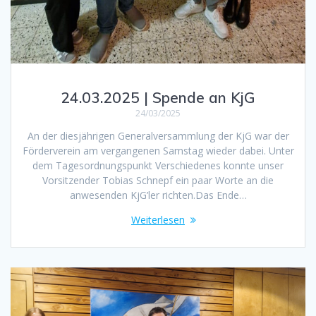
24.03.2025 | Spende an KjG
24/03/2025
An der diesjährigen Generalversammlung der KjG war der
Förderverein am vergangenen Samstag wieder dabei. Unter
dem Tagesordnungspunkt Verschiedenes konnte unser
Vorsitzender Tobias Schnepf ein paar Worte an die
anwesenden KjG’ler richten.Das Ende…
Weiterlesen