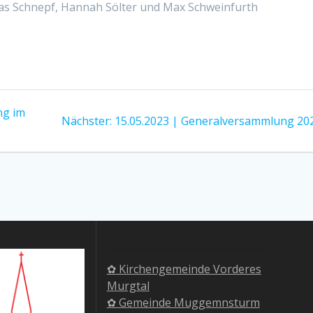
obias Schnepf, Hannah Sölter und Max Schweinfurth
ng im
Nächster
Nächster:
15.05.2023 | Generalversammlung 20
Beitrag:
✿ Kirchengemeinde Vorderes
Murgtal
✿ Gemeinde Muggemnsturm