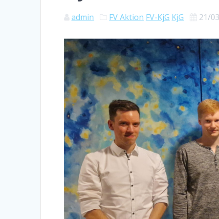
admin
FV Aktion
FV-KjG
KjG
21/0