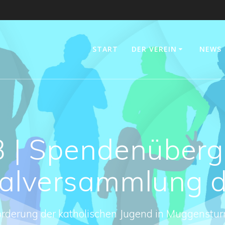
START
DER VEREIN
NEWS
 | Spendenüberg
alversammlung d
örderung der katholischen Jugend in Muggenstur