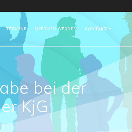
TERMINE
MITGLIED WERDEN
KONTAKT
abe bei der
er KjG
m.