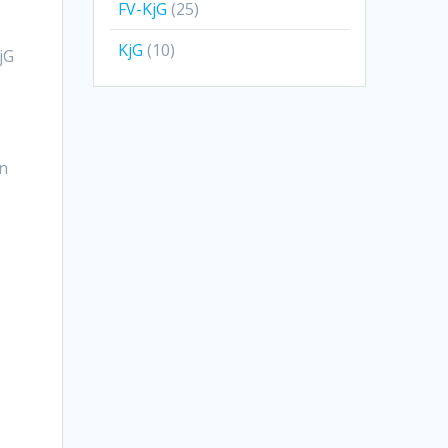
FV-KjG
(25)
KjG
(10)
jG
en