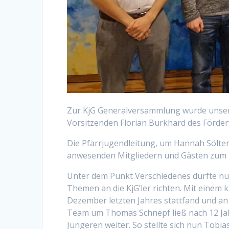
Zur KjG Generalversammlung wurde unser 
Vorsitzenden Florian Burkhard des Förder
Die Pfarrjugendleitung, um Hannah Sölte
anwesenden Mitgliedern und Gästen zum 
Unter dem Punkt Verschiedenes durfte nun
Themen an die KjG’ler richten. Mit einem
Dezember letzten Jahres stattfand und an
Team um Thomas Schnepf ließ nach 12 Jah
Jüngeren weiter. So stellte sich nun Tobia