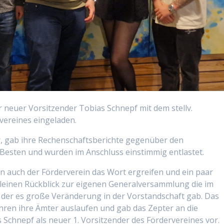
neuer Vorsitzender Tobias Schnepf mit dem stellv.
vereines eingeladen.
r, gab ihre Rechenschaftsberichte gegenüber den
Besten und wurden im Anschluss einstimmig entlastet.
 auch der Förderverein das Wort ergreifen und ein paar
 kleinen Rückblick zur eigenen Generalversammlung die im
 der es große Veränderung in der Vorstandschaft gab. Das
ren ihre Ämter auslaufen und gab das Zepter an die
s Schnepf als neuer 1. Vorsitzender des Fördervereines vor.