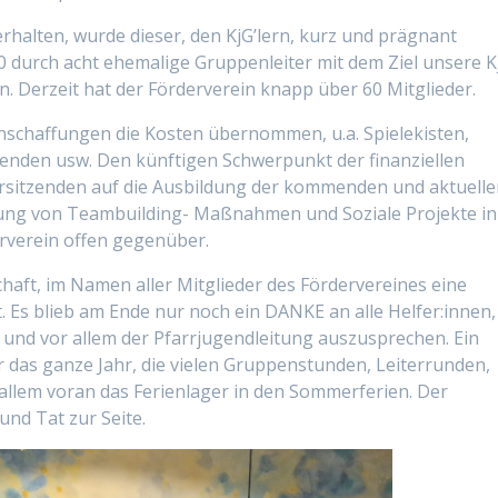
rhalten, wurde dieser, den KjG’lern, kurz und prägnant
0 durch acht ehemalige Gruppenleiter mit dem Ziel unsere K
en. Derzeit hat der Förderverein knapp über 60 Mitglieder.
nschaffungen die Kosten übernommen, u.a. Spielekisten,
penden usw. Den künftigen Schwerpunkt der finanziellen
rsitzenden auf die Ausbildung der kommenden und aktuell
zung von Teambuilding- Maßnahmen und Soziale Projekte in
rverein offen gegenüber.
haft, im Namen aller Mitglieder des Fördervereines eine
. Es blieb am Ende nur noch ein DANKE an alle Helfer:innen,
und vor allem der Pfarrjugendleitung auszusprechen. Ein
er das ganze Jahr, die vielen Gruppenstunden, Leiterrunden,
 allem voran das Ferienlager in den Sommerferien. Der
und Tat zur Seite.