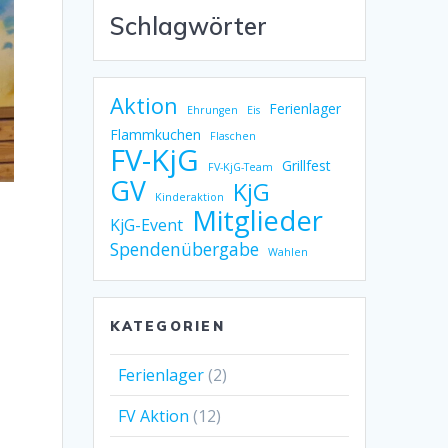
Schlagwörter
Aktion
Ferienlager
Ehrungen
Eis
Flammkuchen
Flaschen
FV-KjG
Grillfest
FV-KjG-Team
GV
KjG
Kinderaktion
Mitglieder
KjG-Event
Spendenübergabe
Wahlen
KATEGORIEN
Ferienlager
(2)
FV Aktion
(12)