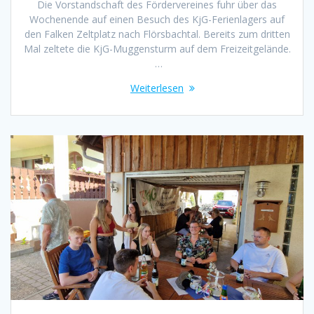
Die Vorstandschaft des Fördervereines fuhr über das
Wochenende auf einen Besuch des KjG-Ferienlagers auf
den Falken Zeltplatz nach Flörsbachtal. Bereits zum dritten
Mal zeltete die KjG-Muggensturm auf dem Freizeitgelände.
…
Weiterlesen