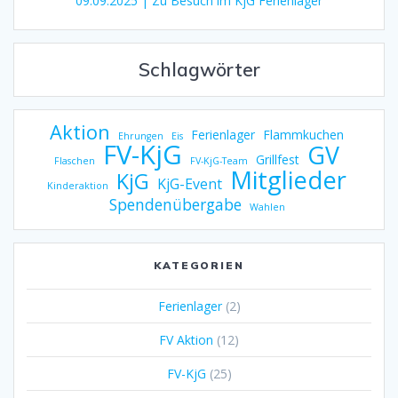
09.09.2025 | Zu Besuch im KjG Ferienlager
Schlagwörter
Aktion
Ferienlager
Flammkuchen
Ehrungen
Eis
FV-KjG
GV
Grillfest
Flaschen
FV-KjG-Team
Mitglieder
KjG
KjG-Event
Kinderaktion
Spendenübergabe
Wahlen
KATEGORIEN
Ferienlager
(2)
FV Aktion
(12)
FV-KjG
(25)