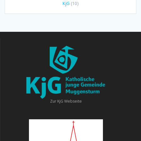
KjG
(10)
Zur KjG Webseite