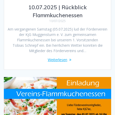
10.07.2025 | Rückblick
Flammkuchenessen
10/07/2025
Am vergangenen Samstag (05.07.2025) lud der Förderverein
der KjG Muggensturm e. V. zum gemeinsamen
Flammkuchenessen bei unserem 1. Vorsitzenden
Tobias Schnepf ein. Bei herrlichem Wetter konnten die
Mitglieder des Fördervereins und…
Weiterlesen