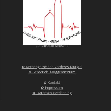
Zur MuKiBau Webseite
✿ Kirchengemeinde Vorderes Murgtal
✿ Gemeinde Muggemnsturm
✿ Kontakt
✿ Impressum
✿ Datenschutzerklärung