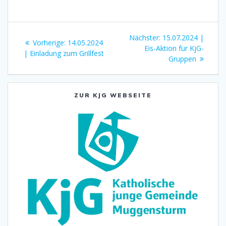
Beitragsnavigation
Nächster
Nächster:
15.07.2024 |
Vorheriger
Vorherige:
14.05.2024
Beitrag:
Eis-Aktion für KjG-
Beitrag:
| Einladung zum Grillfest
Gruppen
ZUR KJG WEBSEITE