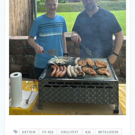
AKTION
FV-KJG
GRILLFEST
KJG
MITGLIEDER