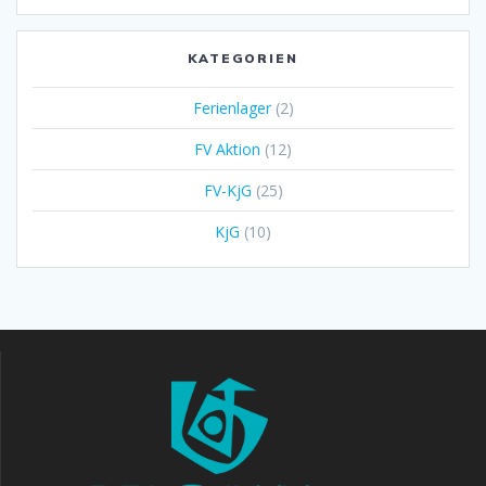
KATEGORIEN
Ferienlager
(2)
FV Aktion
(12)
FV-KjG
(25)
KjG
(10)